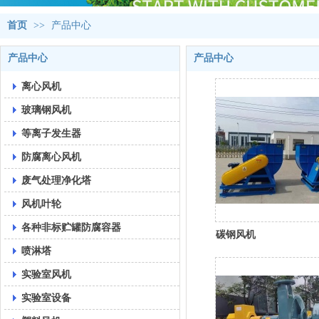
首页
>>
产品中心
产品中心
产品中心
离心风机
玻璃钢风机
等离子发生器
防腐离心风机
废气处理净化塔
风机叶轮
各种非标贮罐防腐容器
碳钢风机
喷淋塔
实验室风机
实验室设备