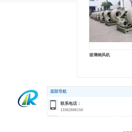
玻璃钢风机
底部导航
联系电话：
13362896150
备案号：
浙I
联系邮箱：
hzdrhb@163.com